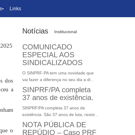
s
Links
Notícias
Institucional
25
COMUNICADO
ESPECIAL AOS
SINDICALIZADOS
O SINPRF-PA tem uma novidade que
vai fazer a diferença no seu dia a di...
os dos
SINPRF/PA completa
nceu a
37 anos de existência.
SINPRF/PA completa 37 anos de
tenham
existência. São 37 anos de luta, resist...
NOTA PÚBLICA DE
que o
REPÚDIO – Caso PRF