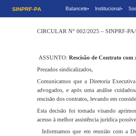
SINPRF-PA
Balancete
Institucional
Soc
CIRCULAR N° 002/2025 – SINPRF-PA
Ananindeua/P
ASSUNTO:
Rescisão de Contrato co
Prezados sindicalizados,
Comunicamos que a Diretoria Executiva r
advogados, e após uma análise cuidados
rescisão dos contratos, levando em conside
Esta decisão foi tomada visando aprimor
acesso à melhor assistência jurídica possíve
Informamos que em reunião com a Dra. 