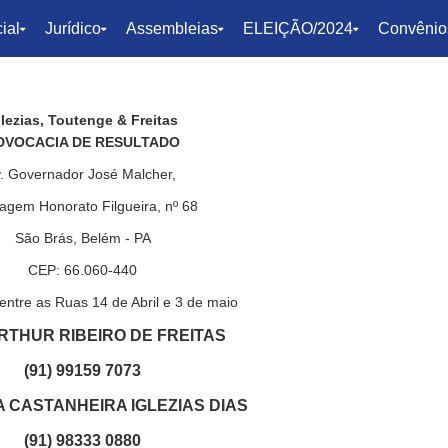
ial
Jurídico
Assembleias
ELEIÇÃO/2024
Convênio
glezias, Toutenge & Freitas
DVOCACIA DE RESULTADO
. Governador José Malcher,
agem Honorato Filgueira, nº 68
São Brás, Belém - PA
CEP: 66.060-440
entre as Ruas 14 de Abril e 3 de maio
RTHUR RIBEIRO DE FREITAS
(91) 99159 7073
A CASTANHEIRA IGLEZIAS DIAS
(91) 98333 0880