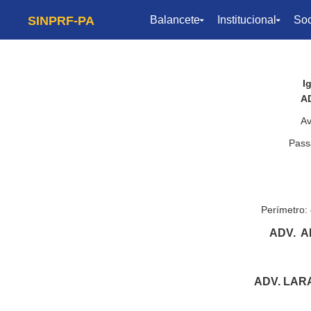
SINPRF-PA
Balancete
Institucional
Soc
I
A
Av
Pass
Perímetro: 
ADV. A
ADV. LAR