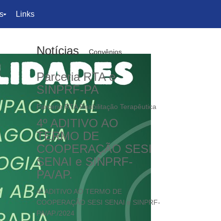
s
Links
Notícias
Convênios
Parceria RTA e
SINPRF-PA
Parceria RTA Reabilitação Terapêutica
4º ADITIVO AO
TERMO DE
COOPERAÇÃO SESI
SENAI e SINPRF-
PA/AP.
4º ADITIVO AO TERMO DE
COOPERAÇÃO SESI SENAI e SINPRF-
PA/AP./2024